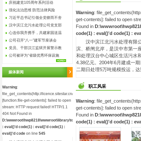
庆祝建党105周年系列活动
强化法治思维 防范法律风险
Warning
: file_get_contents(http
习近平总书记引领全党锲而不舍
get-contents
]: failed to open s
贯...
汉中滨江北污水处理公司党支部
Found in
D:\wwwroot\hwp8218\w
圆...
心连你我齐携手，共建家园送温
code(1) : eval()'d code(1) : ev
暖
公司召开“八一”建军节座谈会
汉中滨江北污水处理有限公
党员、干部汉江监狱开展警示教
滨、桥闸北岸，是汉中市第一
育
公司被评为“省级优秀环保设施
和处理汉台中心城区生活污水和
4.38亿元。2004年6月建成
开...
二期日处理5万吨规模投运，达
媒体新闻
职工风采
Warning
:
file_get_contents(http://licence.sitestar.cn/isping.php)
[
function.file-get-contents
]: failed to open
Warning
: file_get_contents(http
stream: HTTP request failed! HTTP/1.1
get-contents
]: failed to open s
404 Not Found in
Found in
D:\wwwroot\hwp8218\w
D:\wwwroot\hwp8218\wwwroot\library\toolkit.php(2)
code(1) : eval()'d code(1) : ev
: eval()'d code(1) : eval()'d code(1) :
eval()'d code
on line
545