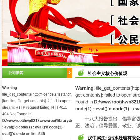
公司新闻
社会主义核心价值观
Warning
:
Warning
: file_get_contents(http
file_get_contents(http://licence.sitestar.cn/isping.php)
get-contents
]: failed to open s
[
function.file-get-contents
]: failed to open
Found in
D:\wwwroot\hwp8218\w
stream: HTTP request failed! HTTP/1.1
code(1) : eval()'d code(1) : ev
404 Not Found in
十八大报告提出，倡导富强
D:\wwwroot\hwp8218\wwwroot\library\toolkit.php(2)
正、法治，倡导爱国、敬业、
: eval()'d code(1) : eval()'d code(1) :
eval()'d code
on line
545
汉中滨江北污水处理有限