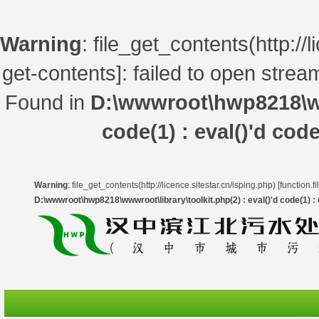
Warning
: file_get_contents(http://l
get-contents
]: failed to open stre
Found in
D:\wwwroot\hwp8218\www
code(1) : eval()'d code
Warning
: file_get_contents(http://licence.sitestar.cn/isping.php) [
function.f
D:\wwwroot\hwp8218\wwwroot\library\toolkit.php(2) : eval()'d code(1) : e