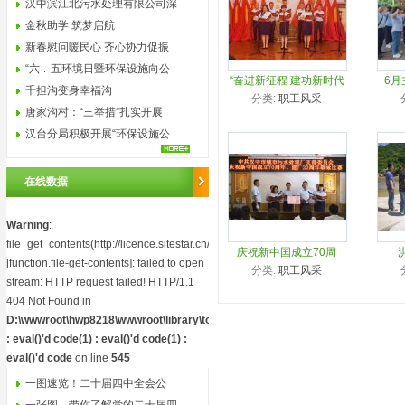
汉中滨江北污水处理有限公司深
入...
金秋助学 筑梦启航
新春慰问暖民心 齐心协力促振
兴
“六﹒五环境日暨环保设施向公
“奋进新征程 建功新时代
6月
众...
千担沟变身幸福沟
分类:
职工风采
喜迎二十大” 朗诵比赛
唐家沟村：“三举措”扎实开展
农...
汉台分局积极开展“环保设施公
众...
在线数据
Warning
:
file_get_contents(http://licence.sitestar.cn/isping.php)
庆祝新中国成立70周
[
function.file-get-contents
]: failed to open
分类:
职工风采
年、建厂20周年歌咏比
stream: HTTP request failed! HTTP/1.1
赛
404 Not Found in
D:\wwwroot\hwp8218\wwwroot\library\toolkit.php(2)
: eval()'d code(1) : eval()'d code(1) :
eval()'d code
on line
545
一图速览！二十届四中全会公