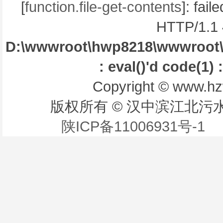
[
function.file-get-contents
]: fai
HTTP/1.1 
D:\wwwroot\hwp8218\wwwroot\libr
: eval()'d code(1) 
Copyright © www.hzw
版权所有 © 汉中滨江北污
陕ICP备11006931号-1