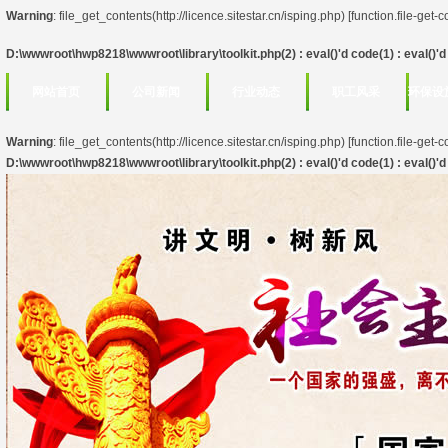
Warning
: file_get_contents(http://licence.sitestar.cn/isping.php) [
function.file-get-
D:\wwwroot\hwp8218\wwwroot\library\toolkit.php(2) : eval()'d code(1) : eval()'d 
网站首页
公司新闻
行业动态
职工风采
环保设
Warning
: file_get_contents(http://licence.sitestar.cn/isping.php) [
function.file-get-
D:\wwwroot\hwp8218\wwwroot\library\toolkit.php(2) : eval()'d code(1) : eval()'d 