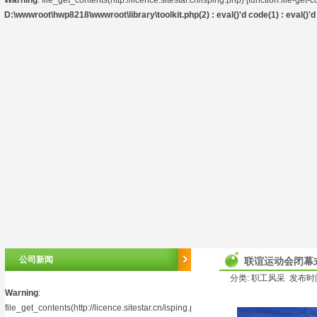
Warning
: file_get_contents(http://licence.sitestar.cn/isping.php) [
function.file-get-
D:\wwwroot\hwp8218\wwwroot\library\toolkit.php(2) : eval()'d code(1) : eval()'d 
公司新闻
联谊运动会闭幕
分类: 职工风采 发布时间: 
Warning
:
file_get_contents(http://licence.sitestar.cn/isping.php)