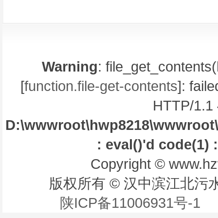
Warning
: file_get_contents(
[
function.file-get-contents
]: fai
HTTP/1.1 
D:\wwwroot\hwp8218\wwwroot\libr
: eval()'d code(1) 
Copyright © www.hzw
版权所有 © 汉中滨江北污
陕ICP备11006931号-1