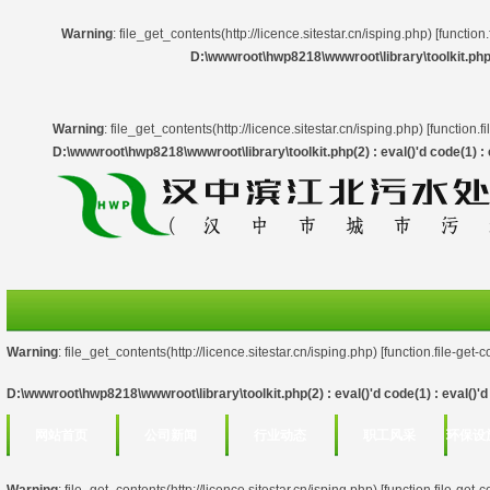
Warning
: file_get_contents(http://licence.sitestar.cn/isping.php) [
function.
D:\wwwroot\hwp8218\wwwroot\library\toolkit.php(2)
Warning
: file_get_contents(http://licence.sitestar.cn/isping.php) [
function.f
D:\wwwroot\hwp8218\wwwroot\library\toolkit.php(2) : eval()'d code(1) : e
Warning
: file_get_contents(http://licence.sitestar.cn/isping.php) [
function.file-get-
D:\wwwroot\hwp8218\wwwroot\library\toolkit.php(2) : eval()'d code(1) : eval()'d 
网站首页
公司新闻
行业动态
职工风采
环保设