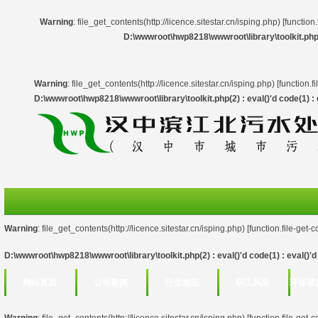
Warning
: file_get_contents(http://licence.sitestar.cn/isping.php) [
function.
D:\wwwroot\hwp8218\wwwroot\library\toolkit.php(2)
Warning
: file_get_contents(http://licence.sitestar.cn/isping.php) [
function.f
D:\wwwroot\hwp8218\wwwroot\library\toolkit.php(2) : eval()'d code(1) : e
Warning
: file_get_contents(http://licence.sitestar.cn/isping.php) [
function.file-get-
D:\wwwroot\hwp8218\wwwroot\library\toolkit.php(2) : eval()'d code(1) : eval()'d 
网站首页
公司新闻
行业动态
职工风采
环保设