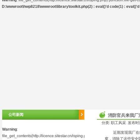
Warning
: file_get_contents(http://licence.sitestar.cn/isping.php) [
function.file-get-
D:\wwwroot\hwp8218\wwwroot\library\toolkit.php(2) : eval()'d code(1) : eval()'d 
公司新闻
消防官兵来我厂
分类: 职工风采 发布时间: 
Warning
:
近期发现我厂在线
file_get_contents(http://licence.sitestar.cn/isping.php)
窝，消除了这些安全