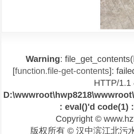
Warning
: file_get_contents(
[
function.file-get-contents
]: fai
HTTP/1.1 
D:\wwwroot\hwp8218\wwwroot\libr
: eval()'d code(1) 
Copyright © www.hzw
版权所有 © 汉中滨江北污